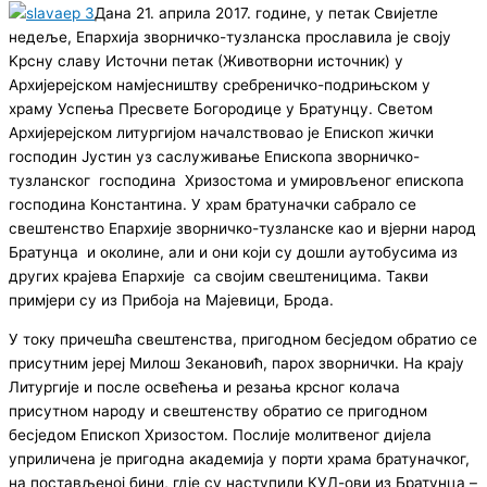
Дана 21. априла 2017. године, у петак Свијетле
недеље, Епархија зворничко-тузланска прославила је своју
Kрсну славу Источни петак (Животворни источник) у
Архијерејском намјесништву сребреничко-подрињском у
храму Успења Пресвете Богородице у Братунцу. Светом
Архијерејском литургијом началствовао је Епископ жички
господин Јустин уз саслуживање Епископа зворничко-
тузланског господина Хризостома и умировљеног епископа
господина Константина. У храм братуначки сабрало се
свештенство Епархије зворничко-тузланске као и вјерни народ
Братунца и околине, али и они који су дошли аутобусима из
других крајева Епархије са својим свештеницима. Такви
примјери су из Прибоја на Мајевици, Брода.
У току причешћа свештенства, пригодном бесједом обратио се
присутним јереј Милош Зекановић, парох зворнички. На крају
Литургије и после освећења и резања крсног колача
присутном народу и свештенству обратио се пригодном
бесједом Епископ Хризостом. Послије молитвеног дијела
уприличена је пригодна академија у порти храма братуначког,
на постављеној бини, гдје су наступили КУД-ови из Братунца –