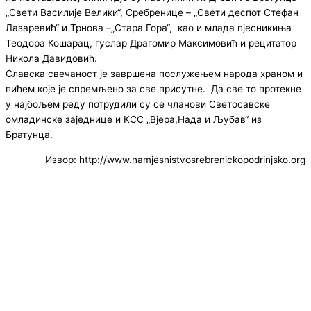
„Свети Василије Велики“, Сребренице – „Свети деспот Стефан
Лазаревић“ и Трнова –„Стара Гора“, као и млада пјесникиња
Теодора Кошарац, гуслар Драгомир Максимовић и рецитатор
Никола Давидовић.
Славска свечаност је завршена послужењем народа храном и
пићем које је спремљено за све присутне. Да све то протекне
у најбољем реду потрудили су се чланови Светосавске
омладинске заједнице и КСС „Вјера,Нада и Љубав“ из
Братунца.
Извор: http://www.namjesnistvosrebrenickopodrinjsko.org