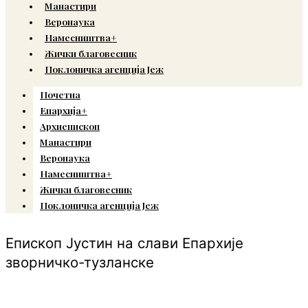
Манастири
Веронаука
Намесништва+
Жички благовесник
Поклоничка агенција Јеж
Почетна
Епархија+
Архиепископ
Манастири
Веронаука
Намесништва+
Жички благовесник
Поклоничка агенција Јеж
Епископ Јустин на слави Епархије
зворничко-тузланске