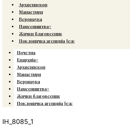
Архиепископ
Манастири
Веронаука
Намесништва+
Жички благовесник
Поклоничка агенција Јеж
Почетна
Епархија+
Архиепископ
Манастири
Веронаука
Намесништва+
Жички благовесник
Поклоничка агенција Јеж
IH_8085_1