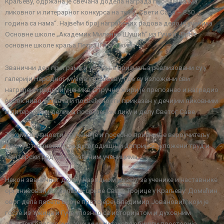
Краљеву, одржана је свечана додела награда победницима
ликовног и литерарног конкурса на тему „Свети Сава – 850
година са нама“. Највећи број награђених радова дело је ученика
Основне школе „Академик Миленко Шушић“ из Гуче и „Прве
основне школе краља Петра II“ из Ужица.
Званични део програма и уручење признања реализовани су у
галерији Народног музеја у Краљеву, где су изложени сви
награђени радови ученика. Стручни жири је препознао и наградио
висок ниво талента и посвећености приказан у дечијим ликовним
и литерарним делима посвећеним лику и делу Светог Саве.
Током свечаности, уручено је и посебно признање вероучитељу
Дарку Стевановићу за дугогодишњи допринос, уложени труд и
менторски рад са награђеним ученицима.
Након званичног дела у Народном музеју, за ученике и наставнике
организован је обилазак цркве Свете Тројице у Краљеву. Домаћин
овог дела посете биo је протојереј Владимир Јовановић, који је
госте из Ужица и Гуче упознао са историјатом и духовним
значајем овог храма. Ученици су такође обишли просторије