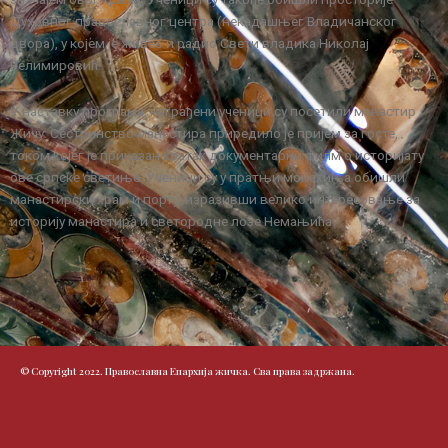
Духовног православног центра (некадашњег Владичанског
двора), у којем је живео и радио Свети владика Николај
Велимировић.
У наставку програма, награђени ученици су посетили манастир
Жичу. Сестринство манастира приредило је пријем за госте,
током којег је приказан кратак документарни филм о историјату
ове српске светиње. Ученици су у пратњи монахиња обишли
манастирски храм и порту, изразивши велико интересовање за
историју манастира и светородне лозе Немањића.
© Copyright 2022. Православна Епархија жичка. Сва права задржана.