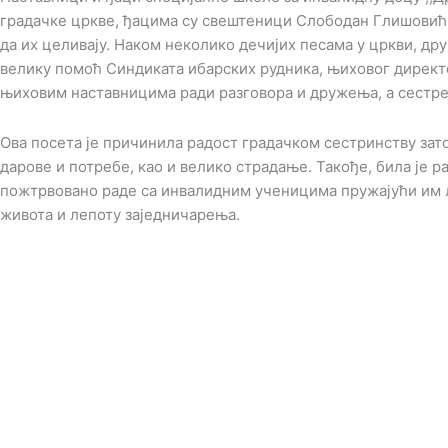
градачке цркве, ђацима су свештеници Слободан Глишовић 
да их целивају. Наком неколико дечијих песама у цркви, др
велику помоћ Синдиката ибарских рудника, њиховог директо
њиховим наставницима ради разговора и дружења, а сестре с
Ова посета је причинила радост градачком сестринству зат
дарове и потребе, као и велико страдање. Такође, била је 
пожтрвовано раде са инвалидним ученицима пружајући им љ
живота и лепоту заједничарења.