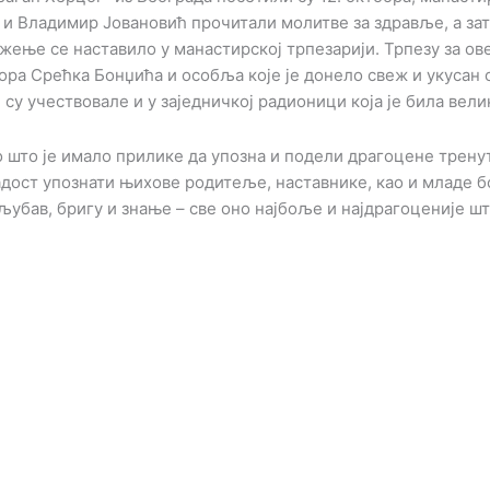
и Владимир Јовановић прочитали молитве за здравље, а за
ужење се наставило у манастирској трпезарији. Трпезу за о
ра Срећка Бонџића и особља које је донело свеж и укусан 
у учествовале и у заједничкој радионици која је била вели
о што је имало прилике да упозна и подели драгоцене трену
радост упознати њихове родитеље, наставнике, као и младе б
убав, бригу и знање – све оно најбоље и најдрагоценије ш