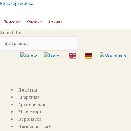
Skip
Епархија жичка
to
content
Линкови
Контакт
Архива
Search for:
Почетна
Епархија+
Архиепископ
Манастири
Веронаука
Намесништва+