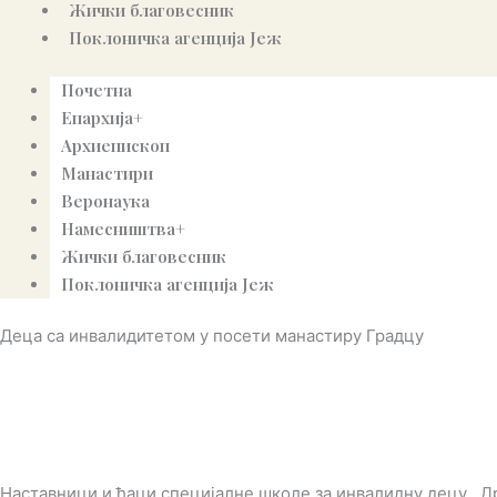
Жички благовесник
Поклоничка агенција Јеж
Почетна
Епархија+
Архиепископ
Манастири
Веронаука
Намесништва+
Жички благовесник
Поклоничка агенција Јеж
Деца са инвалидитетом у посети манастиру Градцу
Наставници и ђаци специјалне школе за инвалидну децу ,,Д