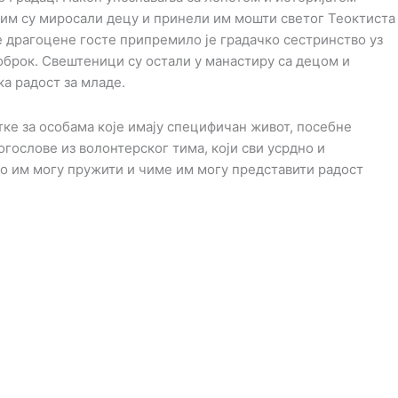
тим су миросали децу и принели им мошти светог Теоктиста
ве драгоцене госте припремило је градачко сестринство уз
оброк. Свештеници су остали у манастиру са децом и
ка радост за младе.
тке за особама које имају специфичан живот, посебне
огослове из волонтерског тима, који сви усрдно и
то им могу пружити и чиме им могу представити радост