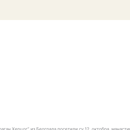
раган Херцог” из Београда посетили су 12. oктобра, манаст