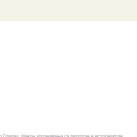
ир Градац. Након упознавања са лепотом и историјатом