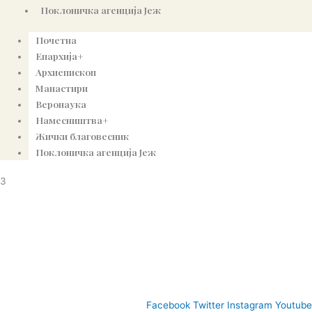
Поклоничка агенција Јеж
Почетна
Епархија+
Архиепископ
Манастири
Веронаука
Намесништва+
Жички благовесник
Поклоничка агенција Јеж
3
© Copyright 2022. Православна Епархија жичка. Сва права задржана.
СПЦ
Православље
Веронаука
Издања
Најаве
Богословљ
Facebook
Twitter
Instagram
Youtube