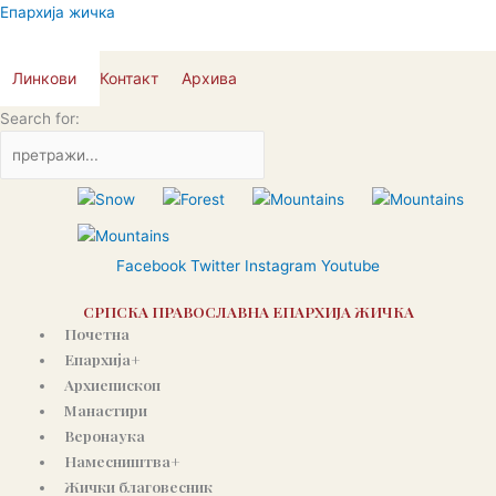
Skip
Епархија жичка
to
content
Линкови
Контакт
Архива
Search for:
Facebook
Twitter
Instagram
Youtube
СРПСКА ПРАВОСЛАВНА ЕПАРХИЈА ЖИЧКА
Почетна
Епархија+
Архиепископ
Манастири
Веронаука
Намесништва+
Жички благовесник