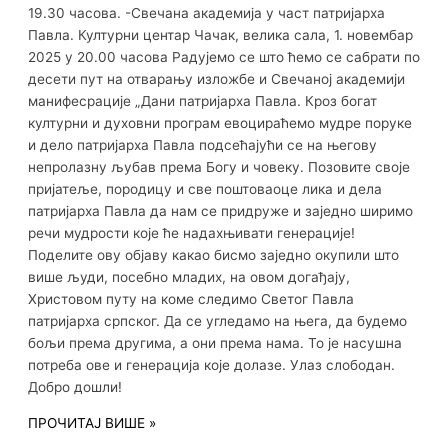
19.30 часова. -Свечана академија у част патријарха
Павла. Културни центар Чачак, велика сала, 1. новембар
2025 у 20.00 часова Радујемо се што ћемо се сабрати по
десети пут на отварању изложбе и Свечаној академији
манифесрације „Дани патријарха Павла. Кроз богат
културни и духовни програм евоцираћемо мудре поруке
и дело патријарха Павла подсећајући се на његову
непролазну љубав према Богу и човеку. Позовите своје
пријатеље, породицу и све поштоваоце лика и дела
патријарха Павла да нам се придруже и заједно ширимо
речи мудрости које ће надахњивати генерације!
Поделите ову објаву какао бисмо заједно окупили што
више људи, посебно младих, на овом догађају,
Христовом путу на коме следимо Светог Павла
патријарха српског. Да се угледамо на њега, да будемо
бољи према другима, а они према нама. То је насушна
потреба ове и генерација које долазе. Улаз слободан.
Добро дошли!
ПРОЧИТАЈ ВИШЕ »