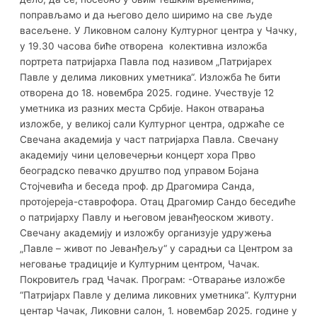
поправљамо и да његово дело ширимо на све људе
васељене. У Ликовном салону Културног центра у Чачку,
у 19.30 часова биће отворена колективна изложба
портрета патријарха Павла под називом „Патријарех
Павле у делима ликовних уметника“. Изложба ће бити
отворена до 18. новембра 2025. године. Учествује 12
уметника из разних места Србије. Након отварања
изложбе, у великој сали Културног центра, одржаће се
Свечана академија у част патријарха Павла. Свечану
академију чини целовечерњи концерт хора Прво
београдско певачко друштво под управом Бојана
Стојчевића и беседа проф. др Драгомира Санда,
протојереја-ставрофора. Отац Драгомир Сандо беседиће
о патријарху Павлу и његовом јеванђеоском животу.
Свечану академију и изложбу организује удружења
„Павле – живот по Јеванђељу“ у сарадњи са Центром за
неговање традиције и Културним центром, Чачак.
Покровитељ град Чачак. Програм: -Отварање изложбе
“Патријарх Павле у делима ликовних уметника”. Културни
центар Чачак, Ликовни салон, 1. новембар 2025. године у