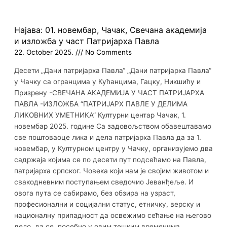
Најава: 01. новембар, Чачак, Свечана академија
и изложба у част Патријарха Павла
22. October 2025.
No Comments
Десети „Дани патријарха Павла“ „Дани патријарха Павла“
у Чачку са огранцима у Кућанцима, Гацку, Никшићу и
Призрену -СВЕЧАНА АКАДЕМИЈА У ЧАСТ ПАТРИЈАРХА
ПАВЛА -ИЗЛОЖБА “ПАТРИЈАРХ ПАВЛЕ У ДЕЛИМА
ЛИКОВНИХ УМЕТНИКА” Културни центар Чачак, 1.
новембар 2025. године Са задовољством обавештавамо
све поштоваоце лика и дела патријарха Павла да за 1.
новембар, у Културном центру у Чачку, организујемо два
садржаја којима се по десети пут подсећамо на Павла,
патријарха српског. Човека који нам је својим животом и
свакодневним поступањем сведочио Јеванђеље. И
овога пута се сабирамо, без обзира на узраст,
професионални и социјални статус, етничку, верску и
националну припадност да освежимо сећање на његово
дело, да се, посебно у овим тешким временима,