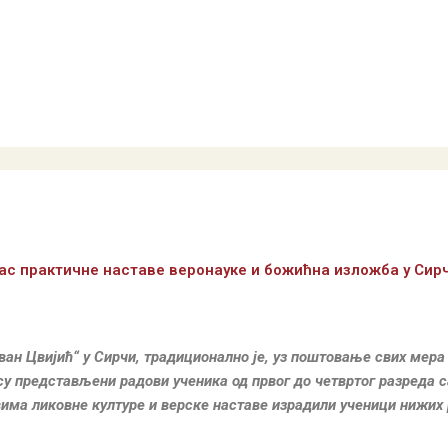
ас практичне наставе веронауке и божићна изложба у Сир
ован Цвијић“ у Сирчи, традиционално је, уз поштовање свих мер
у представљени радови ученика од првог до четвртог разреда 
вима ликовне културе и верске наставе израдили ученици нижих 