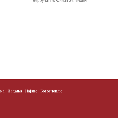
Вероучитељ Филип Зеленовић
ука
Издања
Најаве
Богословље