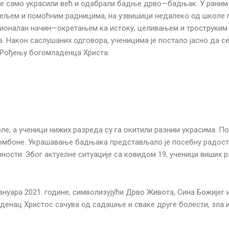
не само украсили већ и одабрали бадње дрво—бадњак. У раним 
читељем и помоћним радницима, на узвишици недалеко од школе
ионалан начин—окретањем ка истоку, целивањем и троструким
. Након саслушаних одговора, ученицима је постало јасно да с
о Рођењу богомладенца Христа.
е, а ученици нижих разреда су га окитили разним украсима. По
бомбоне. Украшавање бадњака представљало је посебну радост
ности. Због актуелне ситуације са ковидом 19, ученици виших 
нуара 2021. године, символизујући Дрво Живота, Сина Божијег 
денац Христос сачува од садашње и сваке друге болести, зла и