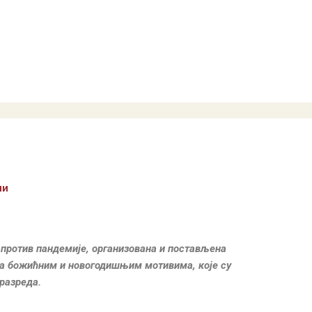
чи
а против пандемије, организована и постављена
са божићним и новогодишњим мотивима, које су
разреда.