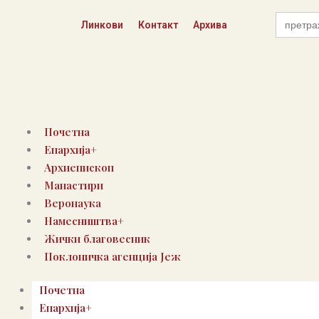
Skip
Search
to
Линкови
Контакт
Архива
for:
content
Почетна
Епархија+
Архиепископ
Манастири
Веронаука
Намесништва+
Жички благовесник
Поклоничка агенција Јеж
Почетна
Епархија+