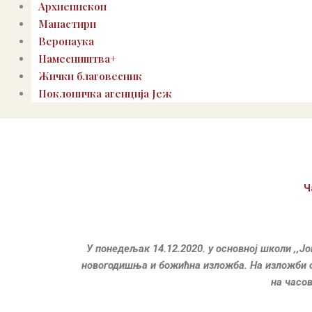
Архиепископ
Манастири
Веронаука
Намесништва+
Жички благовесник
Поклоничка агенција Јеж
Ч
У понедељак 14.12.2020. у основној школи ,,Ј
новогодишња и божићна изложба. На изложби с
на часо