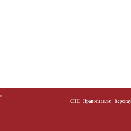
а.
СПЦ
Православље
Верона