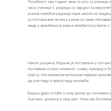
Посебност ове године чини то што су ученици 
часа, ученици 3. разреда су заједно са вероу
усекли помоћни радници наше школе на традиц
су постављали питања у вези са овим обичајима
имају у хришћанској вери и еванђеоској причи 
Након усецања, бадњак је постављен у хол школ
поставили остале елементе: сламу, пшеницу и 
који су том приликом испољили највише креатив
да учествују и присуствују изложби.
Бадње дрво остаће у холу школе до половине ја
Његовог доласка у овај свет. Нека нас Богомла