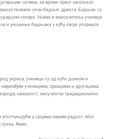
јутарњим сатима, за време првог школског
 присуствовали сечи бадњег дрвета. Бадњак су
 ударцем секире. Њима и вероучитељу ученици
еча и уношење бадњака у кућу своје упориште
ред украса, ученици су од куће донели и
 најмлађим ученицима, првацима и другацима,
разреда, нажалост, нису могли традиционално
и употпуњујући у срцима нашим радост због
 греха. Амин.