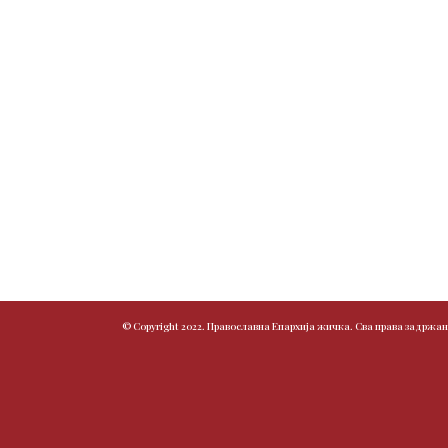
© Copyright 2022. Православна Епархија жичка. Сва права задржан