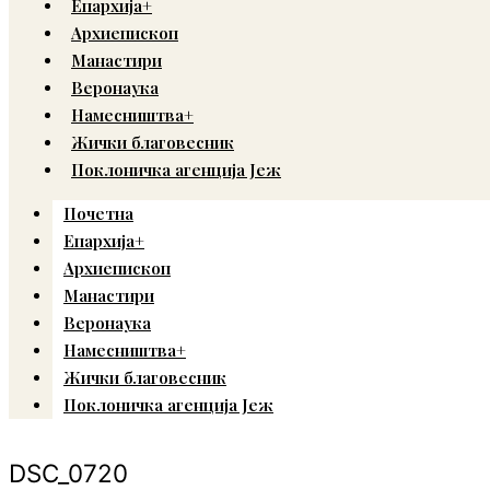
Епархија+
Архиепископ
Манастири
Веронаука
Намесништва+
Жички благовесник
Поклоничка агенција Јеж
Почетна
Епархија+
Архиепископ
Манастири
Веронаука
Намесништва+
Жички благовесник
Поклоничка агенција Јеж
DSC_0720