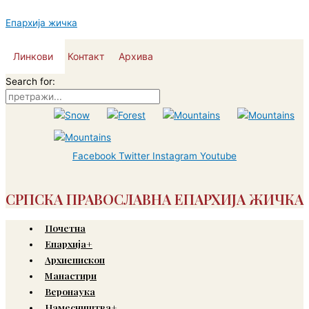
Skip
to
Епархија жичка
content
Линкови
Контакт
Архива
Search for:
Facebook
Twitter
Instagram
Youtube
СРПСКА ПРАВОСЛАВНА ЕПАРХИЈА ЖИЧКА
Почетна
Епархија+
Архиепископ
Манастири
Веронаука
Намесништва+