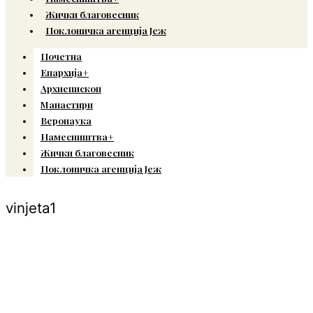
Жички благовесник
Поклоничка агенција Јеж
Почетна
Епархија+
Архиепископ
Манастири
Веронаука
Намесништва+
Жички благовесник
Поклоничка агенција Јеж
vinjeta1
© Copyright 2022. Православна Епархија жичка. Сва права задржана.
СПЦ
Православље
Веронаука
Издања
Најаве
Богослов