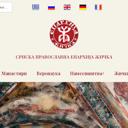
СРПСКА ПРАВОСЛАВНА ЕПАРХИЈА ЖИЧКА
Манастири
Веронаука
Намесништва+
Жички
NOV_0806