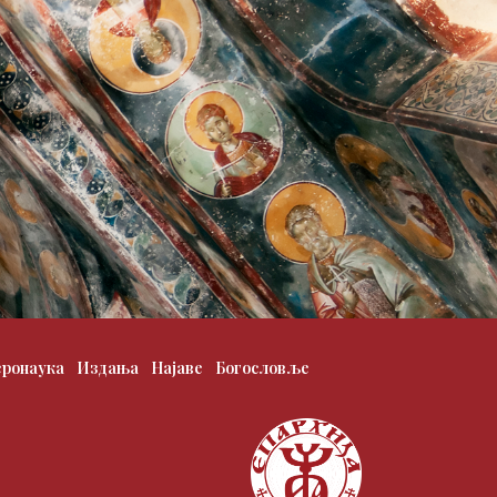
еронаука
Издања
Најаве
Богословље