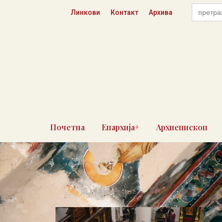
Skip
Search
Линкови
Контакт
Архива
for:
to
content
Почетна
Епархија+
Архиепископ