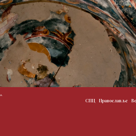
а.
СПЦ
Православље
В