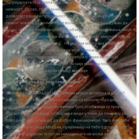
патријархата га је узела под своје и однела му свако право на
нежност. Посао, свакодневне обавезе, немогућност да се
дозволи грешка и прецизност однели су основну потребу
сваког човека да воли и буде вољен. Младен је био дужан да
посао обавља беспрекорно без обзира на занемаривање своје
Личности која је истински вапила за топлином, мирном луком,
испуњењем кроз заједницу… На једном месту академик
Владета Јеротић спомиње да се због положаја жене у
патријархалној породици ретко говори о томе колико је
одузето Балканцу мушкарцу јер он није смео да показује своје
емоције, као да мушкарци немају емоције.
Газда Младен као наш савременик
Зашто је газда Младен јунак и тема која је актуелна и данас?
Зато што се као друштво суочавамо са кризом породице као
заједнице и то је изнедрио велики број особа која су прерано
одрасла. Своје једино остварење виде у томе да помогну својој
породици (оцу и мајци) да добро функционише. Тако они себе
жртвују, као и газда Младен, преузимају на себе одговорност
којој нису дорасли те после немају снаге ни воље када дође