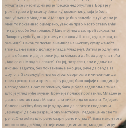
упушта се у несигурно јер је грешка недопустива. Бора је у
роман увео и јунакињу Јованку, комшиницу, која је била
заљубљена у Младена. И Младен је био заљубљен у њу али је
увек то показивао одмерено, увек на прво место стављајући
титулу особе без грешке. У Цветној недељи, пре Васкрса, на
Лазареву суботу, она је њему и певала „Што се, лудо, млад, не
жениш?“. Након те песме је наишла на његову суздржаност
(понашање какво доликује газда Младену). Затим је одлучила
да га обавести да је проси једна момак и да ће за другога поћи
„Ако се он, Младен, слаже“. Он јој, потресен, али и даље на
висини задатка, без показивања емоција, рече да се уда за
другога. Захваљујући његовој одговорности и чињеници да
нема грешке нити промашаја у радној биографији породица је
напредовала. Брат се оженио, бака је била задовољна тиме
што је углед куће очуван. Време је полако пролазило, Младен је
давно постао газда Младен али никако да се ожени. То је јако
болело његову баку па је одлучила да се упути гледарици
„врачари“ да она разреши ову мистерију. Гледарица на све то
рече „Она воћка што рано сазри, рано и опада“. Бака након тога
констатова да Младен није имао детињство, младост, игру,