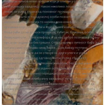
време за њихов нови почетак који је оличен у ступању у брачну
или монашку заједницу. Након неколико лоших искустава,
човек се услед страха од поновног промашаја повлачи у
познато. А шта је тој одраслој особи познато или како
савремена психологија то назива зона комфора? Зона комфора
су навике које смо стекли и које доносе извесно испуњење или
боље рећи да не доносе промашај, губитак, брукање, осећај
безвредности… Зона комфора је за нас добро познат и утабан
пут, који се развија без грешке. Отуда неретко личност бира да
остане само у улогама сина, ћерке… Док бивају потпуно
затворени, не желе да се отворе за друге улоге и услед
несигурности беже од одговорности. Услед страха од
непознатог, исцрпљени тешким животом, без воље и жеље за
новим остварењем (јер једино остварење јесте у томе да се
помогне својој матичној породици) они нажалост, никада не
ступају у монашку или брачну заједницу. Не могу да претрпе
промашаје и боли типичне за сваки почетак. Сам одабир да
остану у оквиру своје породице, сам по себи није лош. Треба
нагласити да и брак и монаштво има своје велике изазове и
може да буде чак и горе него што би било да је особа сама.
Газда Младен је одличан пример шта је ту лоше. Реч је остајању