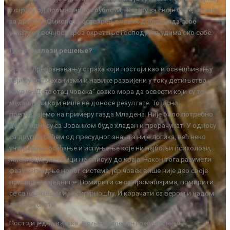
у страху од промашаја, о грубости, немару за своје биће, немару
за другога. Смислено остварење човек добија када себе
уграђује у вечност кроз окретање Господу и људима око себе.
Где се налази решење?
Прво у препознавању страха који постоји као и освешћивању
који су све механизми и навике развијени у току детињства.
Како је „Дете отац човека“ свако мора да освести који су то
механизми који више не доносе резултате. То јасно
препознајемо на примеру газда Младена. Није било потребно
да и у односу са Јованком буде хладан и прорачунат. У односу
са другим бићем од пресудног значаја није логика, већ неко
унутрашње осећање и испуњење које ни најбољи психолози,
мислиоци, уметници не описују до краја. Након тога разумети
фазу изградње новог система, јер човек више није део своје
примарне заједнице. Помирити се са промашајима, помирити
се са незнањем и несигурношћу. И корачати са вером и надом
да ћеш успети.
Постоји једна изрека „Боље доследан грешник него