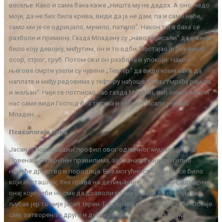
весеље. Како и сама бака каже „Ништа му не дадох. А оно, чедо
моје, да не бих била крива, види да ја не дам, па и само неће,
само ми је се одрицало, мучило, патило“. Након тога бака се
разболе и премину. Газда Младену су „наводаџисали“ да ожени
било коју девојку, међутим, он и то одби. Постајао је све више
осор, строг, груб. Потом се и он разболе и упокоји. Након
његове смрти узели су чувени „Тевтер“ да виде коме како да
наплате и међу редовима у тефтеру нађоше речи „Умрећу рањав
и жељан“. Није се потписао као газда Младен, већ онако како и
нас саме види Господ без титула и улога…писало је само
Младен.
Психологија лика
Јасан је психолошки профил овог одличног мушког јунака.
Првенац, оптерећен правилима, забранама које суптилно
намеће друштво и породица. Без могућности да изнесе било
који несташлук, без права на детињарије, одговоран, одмерен,
онај који себи не сме да дозволи грешку, нити да се упушта у
љубав јер то није јасан терен. Без права на своје потребе. Остаје
сам, затворен за друге и дубоко неиспуњен. Тврда рука