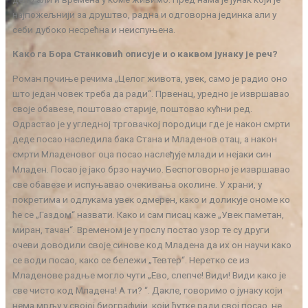
најпожељнији за друштво, радна и одговорна јединка али у
себи дубоко несрећна и неиспуњена.
Како га Бора Станковић описује и о каквом јунаку је реч?
Роман почиње речима „Целог живота, увек, само је радио оно
што један човек треба да ради“. Првенац, уредно је извршавао
своје обавезе, поштовао старије, поштовао кућни ред.
Одрастао је у угледној трговачкој породици где је након смрти
деде посао наследила бака Стана и Младенов отац, а након
смрти Младеновог оца посао наслеђује млади и нејаки син
Младен. Посао је јако брзо научио. Беспоговорно је извршавао
све обавезе и испуњавао очекивања околине. У храни, у
покретима и одлукама увек одмерен, како и доликује ономе ко
ће се „Газдом“ назвати. Како и сам писац каже „Увек паметан,
миран, тачан“. Временом је у послу постао узор те су други
очеви доводили своје синове код Младена да их он научи како
се води посао, како се бележи „Тевтер“. Неретко се из
Младенове радње могло чути „Ево, слепче! Види! Види како је
све чисто код Младена! А ти? “. Дакле, говоримо о јунаку који
нема мрљу у својој биографији, који ћутке ради свој посао, не