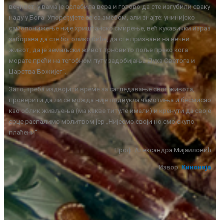
вечност, у вама је ослабила вера и готово да сте изгубили сваку
наду у Бога. Упоређујете се са амебом, али знајте: унинијско
самопонижење није хришћанско смирење, већ кукавички израз
заборава да сте боголико биће, да сте призвани на вечни
живот, да је земаљски живот трновито поље преко кога
морате прећи на тегобном путу задобијања Духа Светога и
Царства Божијег“.
Зато, треба издвојити време за сагледавање свог живота,
проверити да ли се можда није подвукла чамотиња и бесмисао
као облик живљења (ма какве титуле имали) и кренути да своје
срце распалимо молитвом јер „Нијесмо своји но смо скупо
плаћени“.
Проф. Александра Мијаиловић
Извор:
Кинонија