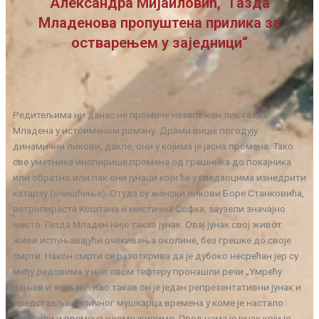
Александра Мијаиловић, “Газда
Младенова пропуштена прилика за
остварењем у заједници“
Редитељима ни данас не промиче незапажен лик газда
Младена у истоименом роману. Драми више погодују
динамични ликови, дакле, они у којима је јасна промена. Тако
све уметнике инспирише промена од грешника до покајника
или обратно или пак они јунаци који ће у гледаоцима изнедрити
катарзу (очишћење). Отуда су женски ликови Боре Станковића,
ветропираста Коштана и мистична Софка, заузели значајно
место. Газда Младен није такав јунак. Овај јунак свој живот
живи испуњавајући очекивања околине, без грешке до своје
смрти. Након смрти се разоткрива да је дубоко несрећан јер су
међу редовима у његовом тефтеру пронашли речи „Умрећу
рањав и жељан“. Као такав он је један репрезентативни јунак и
представља типичног мушкарца времена у коме је настало
дело али и времена у коме живимо. Пред нама је јунак који је