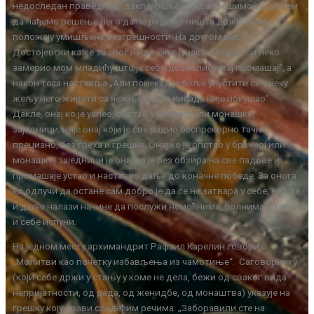
недоследан праведник“ дакле, боље је и да грешимо са циљем
да нађемо решење него да не радимо ништа држећи себе у
положају умишљене безгрешности. На другом месту
Достојевски каже за свог најдражег јунака „Можда би неко
замерио мом младићу што је себи дозволио овај промашај“, а
након тога наставља „Али понекад је боље упустити се у неку
жељу него живети са чежњом што никада није покушао“.
Дакле, онај ко је успео, опстао у брачној или монашкој
заједници, није онај који је све радио беспрекорно тачно,
прецизно, без греха и грешке. Онај ко је опстао у брачној или
монашкој заједници је онај ко је без обзира на све падове и
промашаје устао и наставио даље до коначне победе. За онога
ко одлучи да остане сам добро је да се не затвара у себе, већ да
и даље налази начине да послужи немоћнима, болнима и тиме
и себе испуни.
На једном месту архимандрит Рафаил Карелин говори о
„Молитви као почетку избављења из чамотиње“. Саговорнику
(који себе држи у стању у коме не дела, бежи од сваког вида
непријатности, од рада, од женидбе, од монаштва) указује на
грешку коју прави следећим речима: „Заборавили сте на