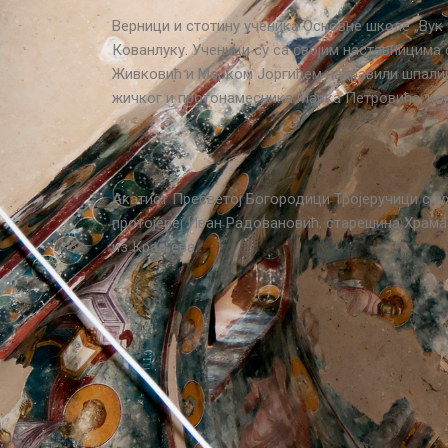
Верници и стотину ученика Основне школе „Вук
Кованлуку. Ученици су са својим наставницим
Живковић и Марком Јоргићем направили шпалир 
жичког и протонамесника Марка Петровића, који 
Акатист Пресветој Богородици Тројеручици служ
протојереј Иван Радовановић, старешина Храма
из Краљева.