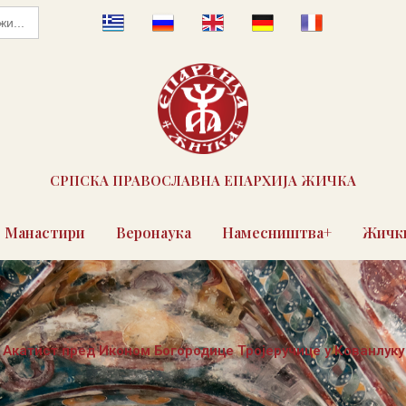
СРПСКА ПРАВОСЛАВНА ЕПАРХИЈА ЖИЧКА
Манастири
Веронаука
Намесништва+
Жички
Акатист пред Иконом Богородице Тројеручице у Кованлуку