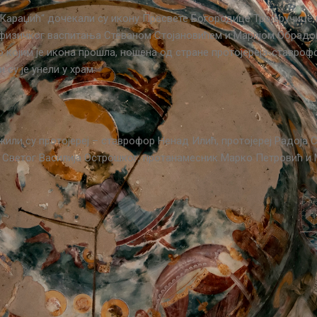
 Караџић“ дочекали су икону Пресвете Богородице Тројеручице
а физичког васпитања Стеваном Стојановићем и Маријом Обрадо
којим је икона прошла, ношена од стране протојереја-ставрофо
су је унели у храм.
или су протојереј – ставрофор Ненад Илић, протојереј Радоја 
 Светог Василија Острошког, протанамесник Марко Петровић и М