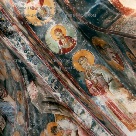
 испред Храма Светог Василија Острошког у
вић и наставницима верске наставе Михајлом
ра Ненада Илића, архијерејског намесника
Сандо, старешина Храма Светога Саве,
илутин Балтић, ђакон при Цркви Свете Тројице
Марко Јоргић