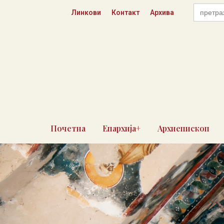
Skip
Search
Линкови
Контакт
Архива
for:
to
content
Почетна
Епархија+
Архиепископ