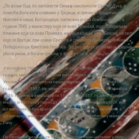
„
По вољи Оца, по заповести Сина и наклоности Светог Духа, и
помоћи Бога кога славимо у Тројици, и пречисте Владичице Мајке
Његове и наше, Богородице, написана је ова божанска књига
године 7045. у манастиру који се зове Рујански, под поткриљем
планине која се зове Поникве, на реци која се зове Беаска, на селу
које се Врутци, при храму Светога и славнога Великомученика и
Победоносца Христова Георгија. Трудио сам се о овоме ја грешни,
убоги умом, а богати грехом, у Христу слуга, монах Теодосије
…“
У колофону Теодосије каже да је се штампање догодило 7045.
године, мислећи при томе на византијско рачунање времена.
Уколико се прерачуна на наше рачунање времена добија се
година 1536/1537. јер византијска 7045. почиње 1. септембра
1536. године, а завршава се 31. августа 1537. године. Дакле
књига је настала у периоду 1536-1537. године. Нажалост, век
штампарије је био кратак јер су Турци манастир запалили, а
штампарију уништили. Монаси су из Рујна пребегли у манастир
Рачу.
По овоме се види да се стари манастир Рујан налазио у селу