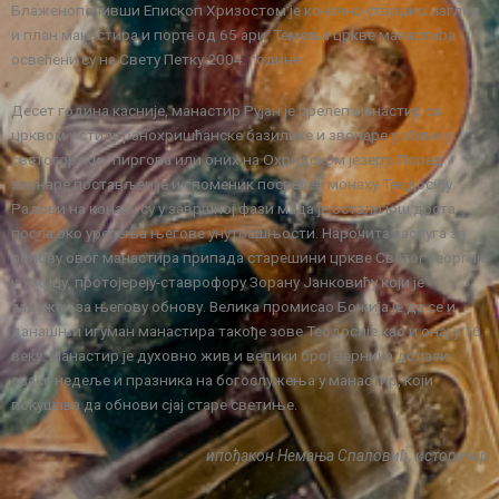
Блаженопочивши Епископ Хризостом је коначно утврдио изглед
и план манастира и порте од 65 ари. Темељи цркве манастира
освећени су на Свету Петку 2004. године.
Десет година касније, манастир Рујан је прелеп манастир са
црквом у стилу ранохришћанске базилике и звонаре у облику
светогорских пиргова или оних на Охридском језеру. Поред
звонаре постављен је и споменик посвећен монаху Теодосију.
Радови на конаку су у завршној фази мада је остало још доста
посла око уређења његове унутрашњости. Нарочита заслуга за
обнову овог манастира припада старешини цркве Светог Георгија
у Ужицу, протојереју-ставрофору Зорану Јанковићу који је
задужен за његову обнову. Велика промисао Божија је да се и
данашњи игуман манастира такође зове Теодосије као и онај у 16.
веку. Манастир је духовно жив и велики број верника долази
сваке недеље и празника на богослужења у манастир, који
покушава да обнови сјај старе светиње.
ипођакон Немања Спаловић, историчар