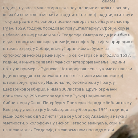
самом
подизању овога манастира нема поузданијих извора на основу
којих би се могле темељити тврдње о његовој градњи, ктитору и
току изградње. На основу писаних извора зна се да је манастир
Рујан, 1529. године, поседовао прву штампарију у Србији, коју је
набавио и у њој радио монах Теодосије. Сматра се да је он био и
игуман овога манастира у коме је, са својом братијом, приредио и
штампао прву, у Србији, књигу ћирилском азбуком са
српскословенском рецензијом. То се, сматра се, догодило 1537.
године, а књига се звала Рујанско Четворојеванђеље. Једини
потпуни примерак Рујанског Четворојеванђеља, у коме се налази
једино поуздано сведочанство о овој књизи и манастирској
штампарији, чува се у Националној библиотеци у Прагу, у
Шафариковој збирци, и има 300 листова. Други окрњени
примерак од 296 листова чува се у Руској Националној
библиотеци у Санкт Петербургу. Примерак Народне библиотеке у
Београду уништен је у бомбардовању Београда 1941. године, а
један одломак од 92 листа чува се у Српској Академији наука и
уметности. У колофону Рујанског Четворојеванђеља, који је
написао монах Теодосије, на савременом преводу стоји: