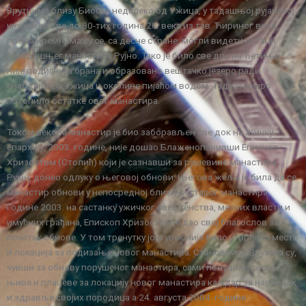
Врутцима близу Биоске недалеко од Ужица, у тадашњој рујанској
кнежини. Све до 80-тих година 20. века из тзв. Ћириног воза
према Кремнима су се, са десне стране, могли видети остаци
некадашњег манастира Рујно. Тако је било све док на Ђетињи
није подигнута брана и образовано вештачко језеро ради
снабдевања Ужица и околине пијаћом водом. Тада је језеро
потопило остатке овог манастира.
Током векова манастир је био заборављен све док на Жичку
епархију, 2003. године, није дошао Блаженопочивши Епископ
Хризостом (Столић) који је сазнавши за рушевине манастира
Рујан, донео одлуку о његовој обнови. Његова жеља је била да се
манастир обнови у непосредној близини старог манастира.
Године 2003. на састанку ужичког свештенства, месних власти и
имућних грађана, Епископ Хризостом је дао свој благослов за
почетак обнове. У том тренутку још увек није било утврђено место
и локација за подизање новог манастира. Становници Врутака су,
чувши за обнову порушеног манастира, сами понудили своје
њиве и плацеве за локацију новог манастира као дар за напредак
и здравље својих породица а 24. августа 2004. године