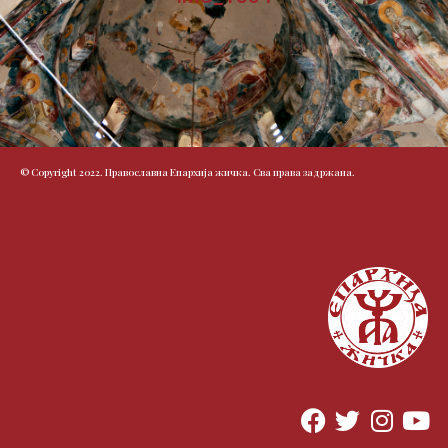
© Copyright 2022. Православна Епархија жичка. Сва права задржана.
F
T
I
Y
a
w
n
o