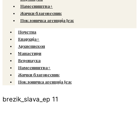
Намесништва+
Жички благовесник
Поклоничка агенција Јеж
Почетна
Епархија+
Архиепископ
Манастири
Веронаука
Намесништва+
Жички благовесник
Поклоничка агенција Јеж
brezik_slava_ep 11
© Copyright 2022. Православна Епархија жичка. Сва права задржана.