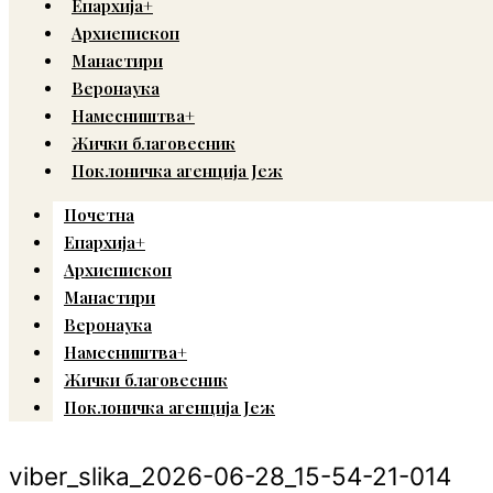
Епархија+
Архиепископ
Манастири
Веронаука
Намесништва+
Жички благовесник
Поклоничка агенција Јеж
Почетна
Епархија+
Архиепископ
Манастири
Веронаука
Намесништва+
Жички благовесник
Поклоничка агенција Јеж
viber_slika_2026-06-28_15-54-21-014