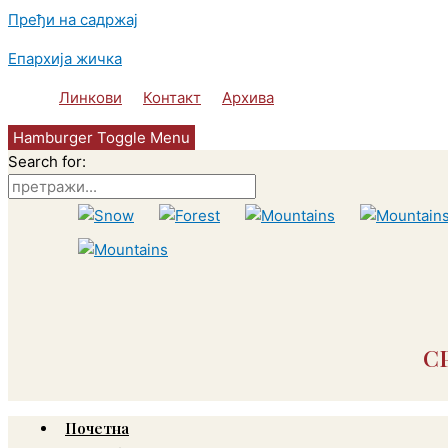
Пређи на садржај
Епархија жичка
Линкови
Контакт
Архива
Hamburger Toggle Menu
Search for:
С
Почетна