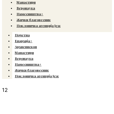
Манастири
Веронаука
Намесништва+
Жички благовесник
Поклоничка агенција Јеж
Почетна
Епархија+
Архиепископ
Манастири
Веронаука
Намесништва+
Жички благовесник
Поклоничка агенција Јеж
12