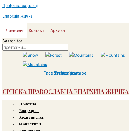
Пређи на садржај
Епархија жичка
Линкови
Контакт
Архива
Search for:
Facebook
Twitter
Instagram
Youtube
СРПСКА ПРАВОСЛАВНА ЕПАРХИЈА ЖИЧКА
Почетна
Епархија+
Архиепископ
Манастири
Веронаука