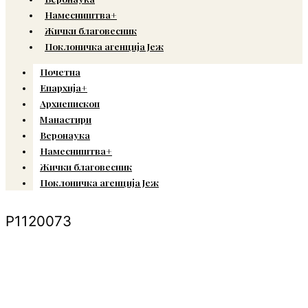
Намесништва+
Жички благовесник
Поклоничка агенција Јеж
Почетна
Епархија+
Архиепископ
Манастири
Веронаука
Намесништва+
Жички благовесник
Поклоничка агенција Јеж
P1120073
© Copyright 2022. Православна Епархија жичка. Сва права задржана.