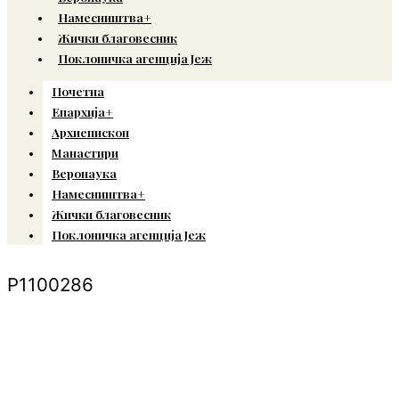
Намесништва+
Жички благовесник
Поклоничка агенција Јеж
Почетна
Епархија+
Архиепископ
Манастири
Веронаука
Намесништва+
Жички благовесник
Поклоничка агенција Јеж
P1100286
© Copyright 2022. Православна Епархија жичка. Сва права задржана.