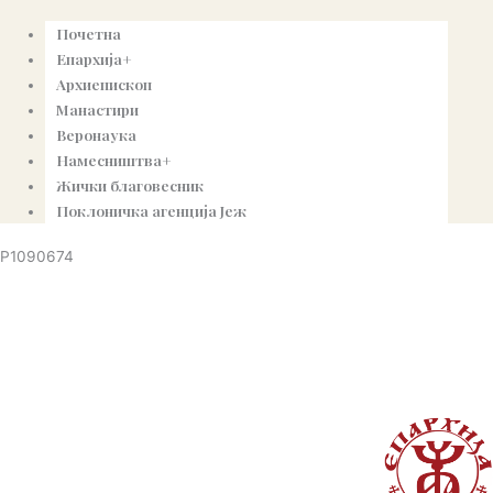
Почетна
Епархија+
Архиепископ
Манастири
Веронаука
Намесништва+
Жички благовесник
Поклоничка агенција Јеж
P1090674
© Copyright 2022. Православна Епархија жичка. Сва права задржана.