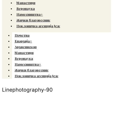
Манастири
Веронаука
Намесништва+
Жички благовесник
Поклоничка агенција Јеж
Почетна
Епархија+
Архиепископ
Манастири
Веронаука
Намесништва+
Жички благовесник
Поклоничка агенција Јеж
Linephotography-90