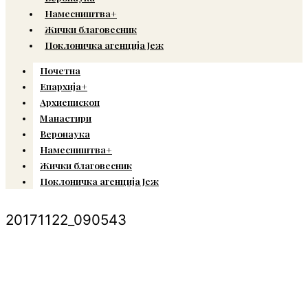
Намесништва+
Жички благовесник
Поклоничка агенција Јеж
Почетна
Епархија+
Архиепископ
Манастири
Веронаука
Намесништва+
Жички благовесник
Поклоничка агенција Јеж
20171122_090543
© Copyright 2022. Православна Епархија жичка. Сва права задржана.