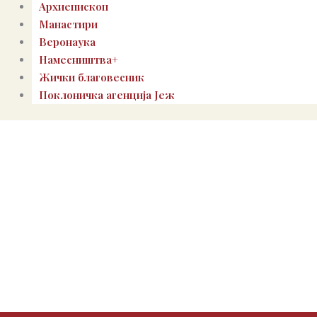
Архиепископ
Манастири
Веронаука
Намесништва+
Жички благовесник
Поклоничка агенција Јеж