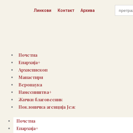
Пређи
Search
на
Линкови
Контакт
Архива
for:
садржај
Почетна
Епархија+
Архиепископ
Манастири
Веронаука
Намесништва+
Жички благовесник
Поклоничка агенција Јеж
Почетна
Епархија+