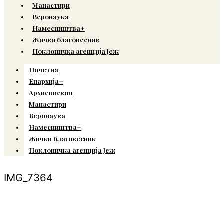
Манастири
Веронаука
Намесништва+
Жички благовесник
Поклоничка агенција Јеж
Почетна
Епархија+
Архиепископ
Манастири
Веронаука
Намесништва+
Жички благовесник
Поклоничка агенција Јеж
IMG_7364