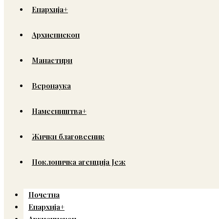
Епархија+
Архиепископ
Манастири
Веронаука
Намесништва+
Жички благовесник
Поклоничка агенција Јеж
Почетна
Епархија+
Архиепископ