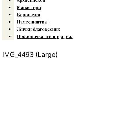
Манастири
Веронаука
Намесништва+
Жички благовесник
Поклоничка агенција Јеж
IMG_4493 (Large)
© Copyright 2022. Православна Епархија жичка. Сва права задржана.
СПЦ
Православље
Веронаука
Издања
Најаве
Богослов