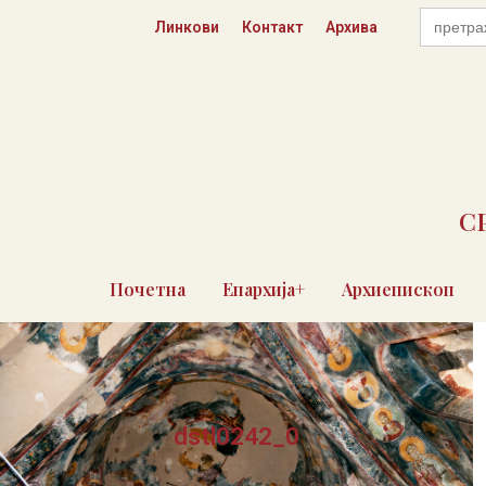
Пређи
Search
Линкови
Контакт
Архива
for:
на
садржај
С
Почетна
Епархија+
Архиепископ
dstl0242_0