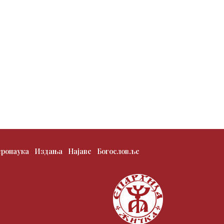
еронаука
Издања
Најаве
Богословље