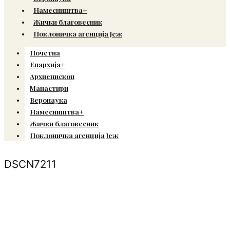
Намесништва+
Жички благовесник
Поклоничка агенција Јеж
Почетна
Епархија+
Архиепископ
Манастири
Веронаука
Намесништва+
Жички благовесник
Поклоничка агенција Јеж
DSCN7211
© Copyright 2022. Православна Епархија жичка. Сва права задржана.