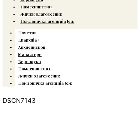
Намесништва+
Жички благовесник
Поклоничка агенција Јеж
Почетна
Епархија+
Архиепископ
Манастири
Веронаука
Намесништва+
Жички благовесник
Поклоничка агенција Јеж
DSCN7143
© Copyright 2022. Православна Епархија жичка. Сва права задржана.