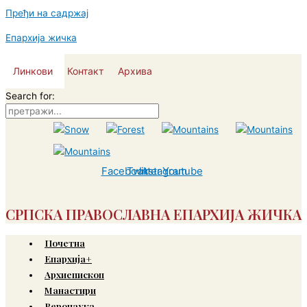
Пређи на садржај
Епархија жичка
Линкови
Контакт
Архива
Search for:
Facebook
Twitter
Instagram
Youtube
СРПСКА ПРАВОСЛАВНА ЕПАРХИЈА ЖИЧКА
Почетна
Епархија+
Архиепископ
Манастири
Веронаука