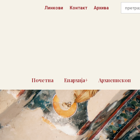
Пређи
Search
Линкови
Контакт
Архива
for:
на
садржај
Почетна
Епархија+
Архиепископ