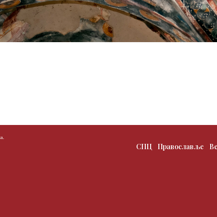
а.
СПЦ
Православље
В