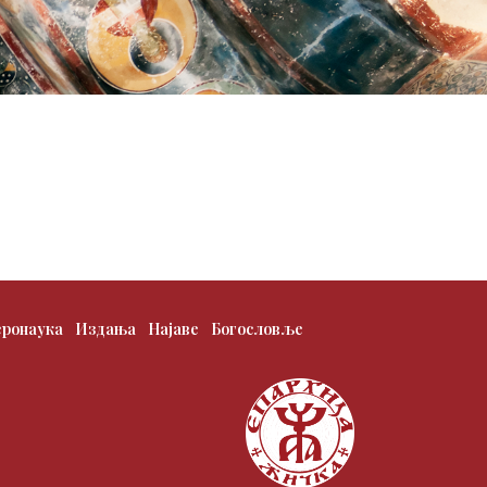
еронаука
Издања
Најаве
Богословље