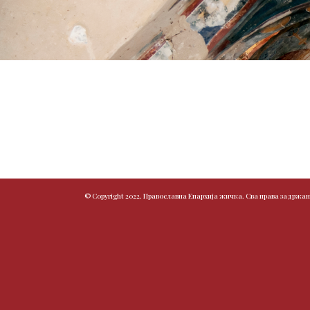
© Copyright 2022. Православна Епархија жичка. Сва права задржан