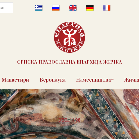
СРПСКА ПРАВОСЛАВНА ЕПАРХИЈА ЖИЧКА
Манастири
Веронаука
Намесништва+
Жички
DSC_1198