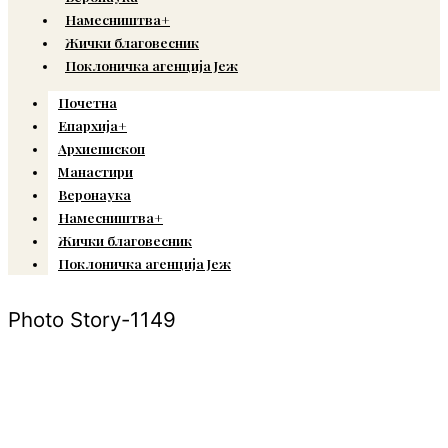
Намесништва+
Жички благовесник
Поклоничка агенција Јеж
Почетна
Епархија+
Архиепископ
Манастири
Веронаука
Намесништва+
Жички благовесник
Поклоничка агенција Јеж
Photo Story-1149
© Copyright 2022. Православна Епархија жичка. Сва права задржана.