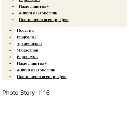
Намесништва+
Жички благовесник
Поклоничка агенција Јеж
Почетна
Епархија+
Архиепископ
Манастири
Веронаука
Намесништва+
Жички благовесник
Поклоничка агенција Јеж
Photo Story-1116
© Copyright 2022. Православна Епархија жичка. Сва права задржана.