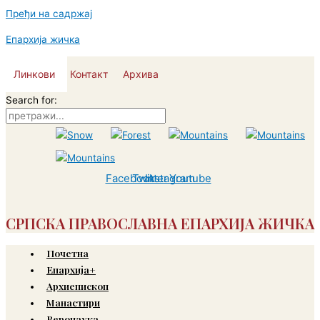
Пређи на садржај
Епархија жичка
Линкови
Контакт
Архива
Search for:
Facebook
Twitter
Instagram
Youtube
СРПСКА ПРАВОСЛАВНА ЕПАРХИЈА ЖИЧКА
Почетна
Епархија+
Архиепископ
Манастири
Веронаука