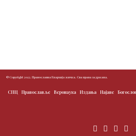
© Copyright 2022. Православна Епархија жичка. Сва права задржана.
СПЦ
Православље
Веронаука
Издања
Најаве
Богосло
F
T
I
Y
a
w
n
o