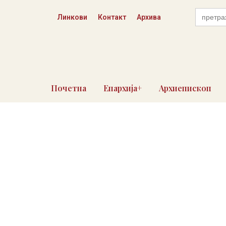
Пређи
Search
на
Линкови
Контакт
Архива
for:
садржај
Почетна
Епархија+
Архиепископ