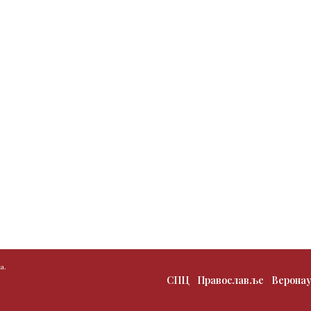
а.
СПЦ
Православље
Верона