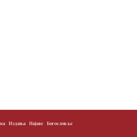
ука
Издања
Најаве
Богословље