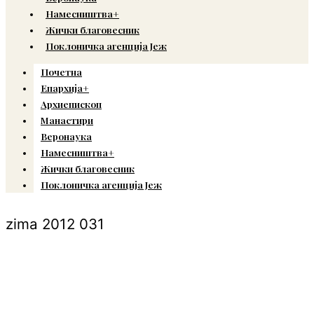
Намесништва+
Жички благовесник
Поклоничка агенција Јеж
Почетна
Епархија+
Архиепископ
Манастири
Веронаука
Намесништва+
Жички благовесник
Поклоничка агенција Јеж
zima 2012 031
© Copyright 2022. Православна Епархија жичка. Сва права задржана.