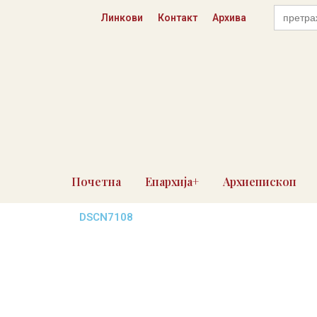
Пређи
Search
Линкови
Контакт
Архива
for:
на
садржај
Почетна
Епархија+
Архиепископ
DSCN7108