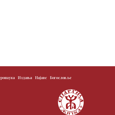
еронаука
Издања
Најаве
Богословље