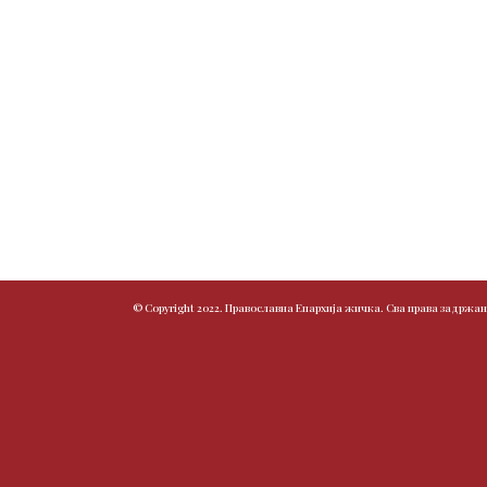
© Copyright 2022. Православна Епархија жичка. Сва права задржан