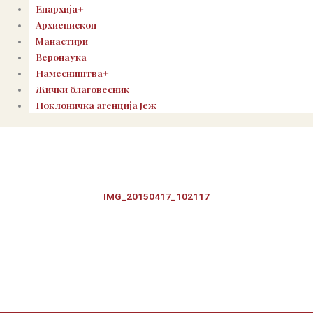
Епархија+
Архиепископ
Манастири
Веронаука
Намесништва+
Жички благовесник
Поклоничка агенција Јеж
IMG_20150417_102117