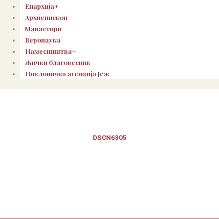
Епархија+
Архиепископ
Манастири
Веронаука
Намесништва+
Жички благовесник
Поклоничка агенција Јеж
DSCN6305