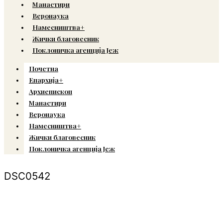
Манастири
Веронаука
Намесништва+
Жички благовесник
Поклоничка агенција Јеж
Почетна
Епархија+
Архиепископ
Манастири
Веронаука
Намесништва+
Жички благовесник
Поклоничка агенција Јеж
DSC0542