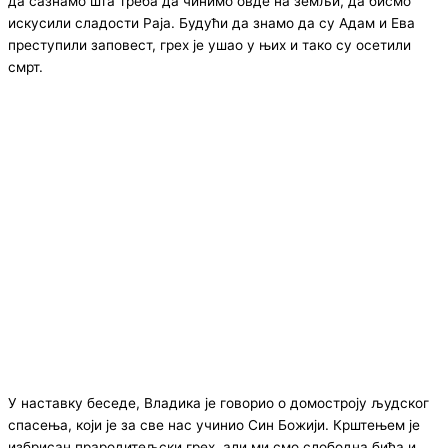
да сазнамо шта треба да чинимо овде на земљи, да бисмо
искусили сладости Раја. Будући да знамо да су Адам и Ева
преступили заповест, грех је ушао у њих и тако су осетили
смрт.
У наставку беседе, Владика је говорио о домостроју људског
спасења, који је за све нас учинио Син Божији. Крштењем је
избрисан прародитељски грех, али ми смо слободна бића и