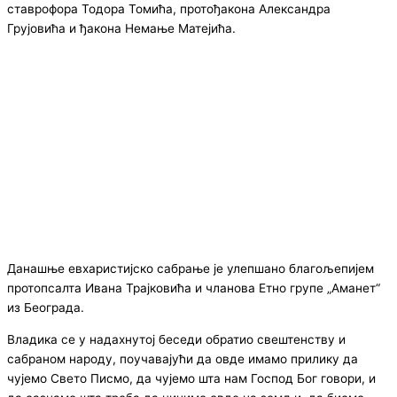
ставрофора Тодора Томића, протођакона Александра
Грујовића и ђакона Немање Матејића.
Данашње евхаристијско сабрање је улепшано благољепијем
протопсалта Ивана Трајковића и чланова Етно групе „Аманет“
из Београда.
Владика се у надахнутој беседи обратио свештенству и
сабраном народу, поучавајући да овде имамо прилику да
чујемо Свето Писмо, да чујемо шта нам Господ Бог говори, и