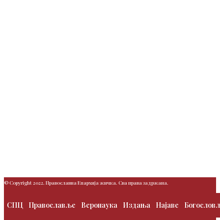
© Copyright 2022. Православна Епархија жичка. Сва права задржана.
СПЦ
Православље
Веронаука
Издања
Најаве
Богослов