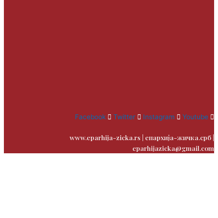
Facebook
Twitter
Instagram
Youtube
www.eparhija-zicka.rs | епархија-жичка.срб |
eparhijazicka@gmail.com
Contact
Us