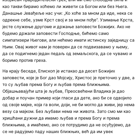
као такви бирамо хоћемо ли живети са Богом или без Њега.
Данашње Јевађеље нас учи: „Ко хоће за мном да иде, нека се
одрекне себе, узме Крст свој и за мном пође“. Узимање Крста,
јесте служење другоме и држање заповести Божијих. Ако не
будемо држали заповести Господње, бићемо само
симпатизери Његови, али нећемо имати истинску заједницу са
Њим. Овај живот нам је поверен да се подвизавамо у њему,
да се подигнемо један педаљ од земаљскога, да се чувамо и
боримо против греха.
На крају беседе, Епископ је истакао да десет Божијих
заповести, које је Бог дао Мојсију, Христос је преточио у две, а
то су љубав према Богу и љубав према ближњима.
Објашњавајући шта је љубав, Преосвећени Владика је дао
добар и поучан пример који гласи да дете, ако би се одвојило
од своје мајке, која га воли, доји, не би могло да живи, јер нема
везу са мајком. Без љубави нема ни живота. Зато смо ми као
хришћани дужни да имамо љубав и према Богу и према
ближњима, а имаћемо, ако се потрудимо да не осуђујемо, да
се не радујемо паду наших ближњих, већ да им увек