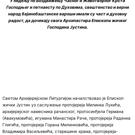
У недељу по Воздвижењу Часног и Животворног Крста
Господњег и петнаесту по Духовима, свештенство и верни
народ бајинобаштанске вароши имали су част и духовну
радост, да дочекају свога Архипастира Епископа жичког
Господина Јустина.
Светом Архијерејском Литургијом началствовао је Епископ
жички Јустин уз саслужење протојереја Милинка Лукића,
архијерејског намесника рачанског, протосинђела Германа
(Авакумовића), игумана Манастира Раче, протојереја Раденка
Глигића, протојереја Горана Милинковића, протојереја
Владимира Васиљевића, старешине храма, протојереја-