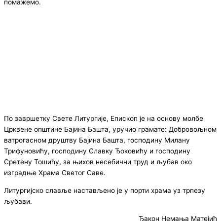
помажемо.
По завршетку Свете Литургије, Епископ је на основу молбе
Црквене општине Бајина Башта, уручио грамате: Добровољном
ватрогасном друштву Бајина Башта, господину Милану
Трифуновићу, господину Славку Ђоковићу и господину
Сретену Тошићу, за њихов несебични труд и љубав око
изградње Храма Светог Саве.
Литургијско славље настављено је у порти храма уз трпезу
љубави.
Ђакон Немања Матејић