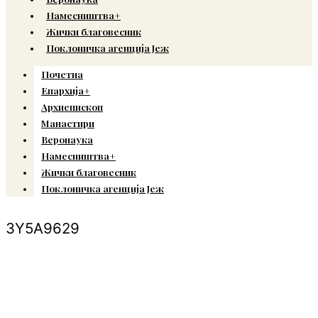
Намесништва+
Жички благовесник
Поклоничка агенција Јеж
Почетна
Епархија+
Архиепископ
Манастири
Веронаука
Намесништва+
Жички благовесник
Поклоничка агенција Јеж
3Y5A9629
© Copyright 2022. Православна Епархија жичка. Сва права задржана.