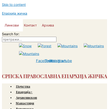
Skip to content
Епархија жичка
Линкови
Контакт
Архива
Search for:
Facebook
Twitter
Instagram
Youtube
СРПСКА ПРАВОСЛАВНА ЕПАРХИЈА ЖИЧКА
Почетна
Епархија+
Архиепископ
Манастири
Веронаука