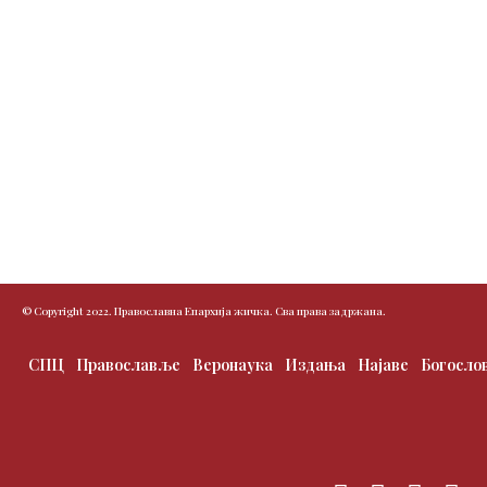
© Copyright 2022. Православна Епархија жичка. Сва права задржана.
СПЦ
Православље
Веронаука
Издања
Најаве
Богосло