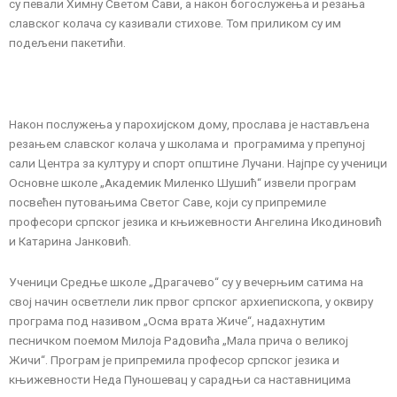
су певали Химну Светом Сави, а након богослужења и резања
славског колача су казивали стихове. Том приликом су им
подељени пакетићи.
Након послужења у парохијском дому, прослава је настављена
резањем славског колача у школама и програмима у препуној
сали Центра за културу и спорт општине Лучани. Најпре су ученици
Основне школе „Академик Миленко Шушић“ извели програм
посвећен путовањима Светог Саве, који су припремиле
професори српског језика и књижевности Ангелина Икодиновић
и Катарина Јанковић.
Ученици Средње школе „Драгачево“ су у вечерњим сатима на
свој начин осветлели лик првог српског архиепископа, у оквиру
програма под називом „Осма врата Жиче“, надахнутим
песничком поемом Милоја Радовића „Мала прича о великој
Жичи“. Програм је припремила професор српског језика и
књижевности Неда Пуношевац у сарадњи са наставницима