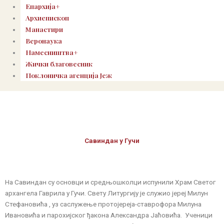
Епархија+
Архиепископ
Манастири
Веронаука
Намесништва+
Жички благовесник
Поклоничка агенција Јеж
Савиндан у Гучи
На Савиндан су основци и средњошколци испунили Храм Светог
архангела Гаврила у Гучи. Свету Литургију је служио јереј Милун
Стефановића , уз саслужење протојереја-ставрофора Милуна
Ивановића и парохијског ђакона Александра Јаћовића. Ученици