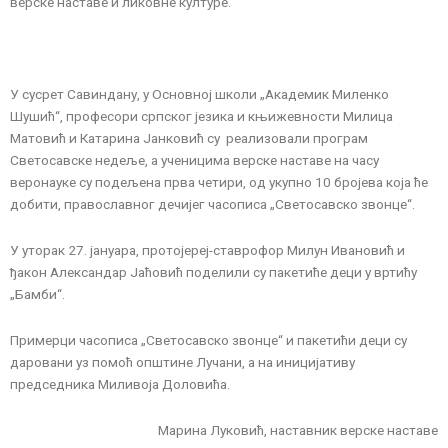
верске наставе и ликовне културе.
У сусрет Савиндану, у Основној школи „Академик Миленко
Шушић“, професори српског језика и књижевности Милица
Матовић и Катарина Јанковић су реализовали програм
Светосавске недеље, а ученицима верске наставе на часу
веронауке су подељена прва четири, од укупно 10 бројева која ће
добити, православног дечијег часописа „Светосавско звонце“.
У уторак 27. јануара, протојереј-ставрофор Милун Ивановић и
ђакон Александар Јаћовић поделили су пакетиће деци у вртићу
„Бамби“.
Примерци часописа „Светосавско звонце“ и пакетићи деци су
даровани уз помоћ општине Лучани, а на иницијативу
председника Миливоја Доловића.
Марина Луковић, наставник верске наставе