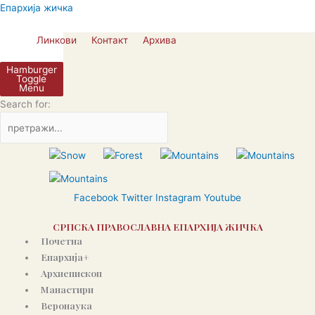
Skip
Епархија жичка
to
content
Линкови
Контакт
Архива
Hamburger
Toggle
Menu
Search for:
Facebook
Twitter
Instagram
Youtube
СРПСКА ПРАВОСЛАВНА ЕПАРХИЈА ЖИЧКА
Почетна
Епархија+
Архиепископ
Манастири
Веронаука