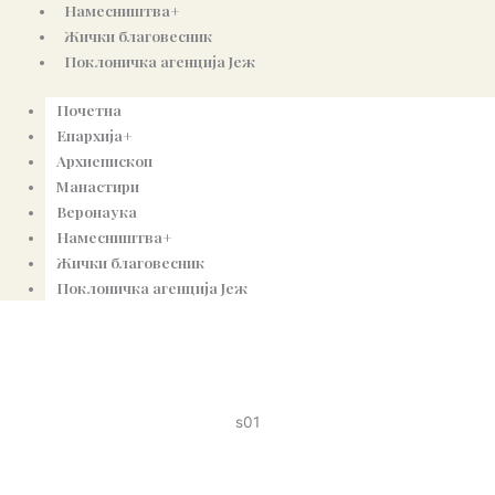
Намесништва+
Жички благовесник
Поклоничка агенција Јеж
Почетна
Епархија+
Архиепископ
Манастири
Веронаука
Намесништва+
Жички благовесник
Поклоничка агенција Јеж
s01