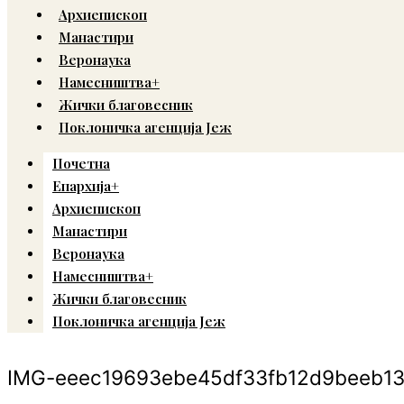
Архиепископ
Манастири
Веронаука
Намесништва+
Жички благовесник
Поклоничка агенција Јеж
Почетна
Епархија+
Архиепископ
Манастири
Веронаука
Намесништва+
Жички благовесник
Поклоничка агенција Јеж
IMG-eeec19693ebe45df33fb12d9beeb1