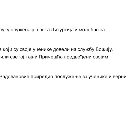
луку служена је света Литургија и молебан за
 који су своје ученике довели на службу Божију.
пили светој тајни Причешћа предвођени својим
н Радовановић приредио послужење за ученике и верни