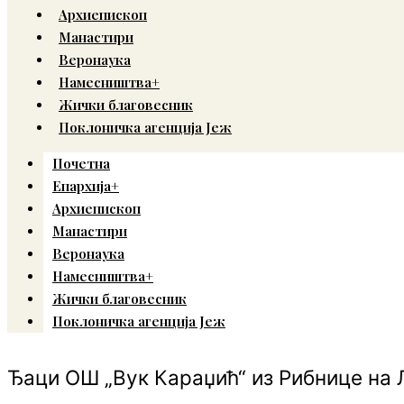
Архиепископ
Манастири
Веронаука
Намесништва+
Жички благовесник
Поклоничка агенција Јеж
Почетна
Епархија+
Архиепископ
Манастири
Веронаука
Намесништва+
Жички благовесник
Поклоничка агенција Јеж
Ђаци ОШ „Вук Караџић“ из Рибнице на 