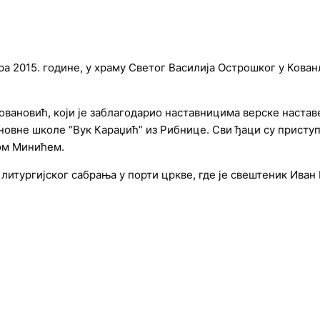
а 2015. године, у храму Светог Василија Острошког у Кован
вановић, који је заблагодарио наставницима верске наставе
новне школе “Вук Караџић” из Рибнице. Сви ђаци су присту
ом Минићем.
литургијског сабрања у порти цркве, где је свештеник Ива