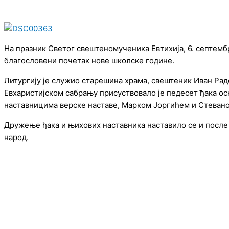
На празник Светог свештеномученика Евтихија, 6. септембр
благословени почетак нове школске године.
Литургију је служио старешина храма, свештеник Иван Радо
Евхаристијском сабрању присуствовало је педесет ђака ос
наставницима верске наставе, Марком Јоргићем и Стеван
Дружење ђака и њихових наставника наставило се и после 
народ.