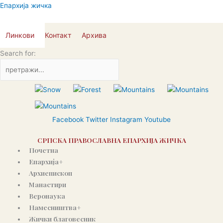
Skip
Епархија жичка
to
content
Линкови
Контакт
Архива
Search for:
Facebook
Twitter
Instagram
Youtube
СРПСКА ПРАВОСЛАВНА ЕПАРХИЈА ЖИЧКА
Почетна
Епархија+
Архиепископ
Манастири
Веронаука
Намесништва+
Жички благовесник