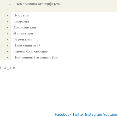
Поклоничка агенција Јеж
Почетна
Епархија+
Архиепископ
Манастири
Веронаука
Намесништва+
Жички благовесник
Поклоничка агенција Јеж
DSC_0119
© Copyright 2022. Православна Епархија жичка. Сва права задржана.
СПЦ
Православље
Веронаука
Издања
Најаве
Богословљ
Facebook
Twitter
Instagram
Youtube