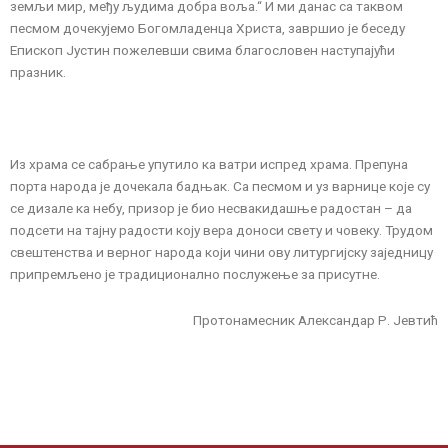
земљи мир, међу људима добра воља.“ И ми данас са таквом
песмом дочекујемо Богомладенца Христа, завршио је беседу
Епископ Јустин пожелевши свима благословен наступајући
празник.
Из храма се сабрање упутило ка ватри испред храма. Препуна
порта народа је дочекала бадњак. Са песмом и уз варнице које су
се дизале ка небу, призор је био несвакидашње радостан – да
подсети на тајну радости коју вера доноси свету и човеку. Трудом
свештенства и верног народа који чини ову литургијску заједницу
припремљено је традиционално послужење за присутне.
Протонамесник Александар Р. Јевтић