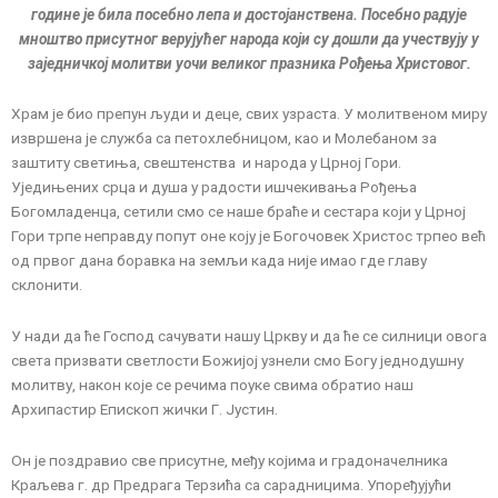
године је била посебно лепа и достојанствена. Посебно радује
мноштво присутног верујућег народа који су дошли да учествују у
заједничкој молитви уочи великог празника Рођења Христовог.
Храм је био препун људи и деце, свих узраста. У молитвеном миру
извршена је служба са петохлебницом, као и Молебаном за
заштиту светиња, свештенства и народа у Црној Гори.
Уједињених срца и душа у радости ишчекивања Рођења
Богомладенца, сетили смо се наше браће и сестара који у Црној
Гори трпе неправду попут оне коју је Богочовек Христос трпео већ
од првог дана боравка на земљи када није имао где главу
склонити.
У нади да ће Господ сачувати нашу Цркву и да ће се силници овога
света призвати светлости Божијој узнели смо Богу једнодушну
молитву, након које се речима поуке свима обратио наш
Архипастир Епископ жички Г. Јустин.
Он је поздравио све присутне, међу којима и градоначелника
Краљева г. др Предрага Терзића са сарадницима. Упоређујући