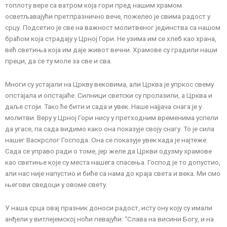
топлоту вере са ватром која гори пред нашим храмом
осветљавајући претпразнично вече, пожелео је свима радост у
срцу. Подсетио је све на важност молитвеног јединства са нашом
браћом која страдају у Црној Гори. Не узима им се хлеб као храна,
већ светиња која им даје живот вечни. Храмове су градили наши
преци, да се ту моле за све и сва.
Многи су устајали на Цркву вековима, али Црква је упркос свему
опстајала и опстајаће. Силници светски су пролазили, а Црква и
даље стоји. Тако ће бити и сада и увек. Наше најјача снага је у
молитви. Веру у Црној Гори нису у претходним временима успели
да угасе, па сада видимо како она показује своју снагу. То је сила
нашег Васкрслог Господа. Она се показује увек када је најтеже.
Сада се управо ради о томе, јер желе да Цркви одузму храмове
као светиње које су места нашега спасења. Господ је то допустио,
али нас није напустио и биће са нама до краја света и века. Ми смо
његови сведоци у овоме свету.
У наша срца овај празник доноси радост, исту ону коју су имали
анђели у витлејемској ноћи певајући: “Слава на висини Богу, и на