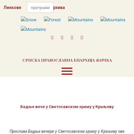
Skip
Search
Линкови
for:
Контакт
Архива
to
content
F
T
I
Y
a
w
n
o
c
i
s
u
e
t
t
t
b
t
a
u
o
e
g
b
СРПСКА ПРАВОСЛАВНА ЕПАРХИЈА ЖИЧКА
o
r
r
e
k
a
m
Бадње вече у Светосавском храму у Краљеву
Прослава Бадње вечери у Светосавском храму у Краљеву ове