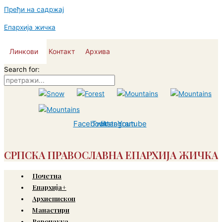
Пређи на садржај
Епархија жичка
Линкови
Контакт
Архива
Search for:
Facebook
Twitter
Instagram
Youtube
СРПСКА ПРАВОСЛАВНА ЕПАРХИЈА ЖИЧКА
Почетна
Епархија+
Архиепископ
Манастири
Веронаука