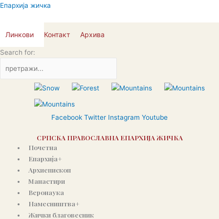
Пређи
Епархија жичка
на
садржај
Линкови
Контакт
Архива
Search for:
Facebook
Twitter
Instagram
Youtube
СРПСКА ПРАВОСЛАВНА ЕПАРХИЈА ЖИЧКА
Почетна
Епархија+
Архиепископ
Манастири
Веронаука
Намесништва+
Жички благовесник