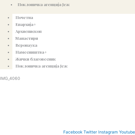
Поклоничка агенција Јеж
Почетна
Епархија+
Архиепископ
Манастири
Веронаука
Намесништва+
Жички благовесник
Поклоничка агенција Јеж
IMG_4060
© Copyright 2022. Православна Епархија жичка. Сва права задржана.
СПЦ
Православље
Веронаука
Издања
Најаве
Богословљ
Facebook
Twitter
Instagram
Youtube