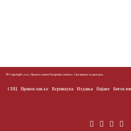
© Copyright 2022. Православна Епархија жичка. Сва права задржана.
СПЦ
Православље
Веронаука
Издања
Најаве
Богосло
F
T
I
Y
a
w
n
o