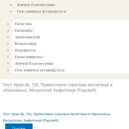
o
e
g
b
Жички благовесник
o
r
r
e
Поклоничка агенција Јеж
Почетна
k
a
Епархија+
Архиепископ
m
Манастири
Веронаука
Намесништва+
Жички благовесник
Поклоничка агенција Јеж
Лист Храм бр. 120, Православно схватање васпитања и
образовања, Митрополит Амфилохије (Радовић)
Лист Храм бр. 120, Православно схватање васпитања и образовања,
Митрополит Амфилохије (Радовић)
Преузми